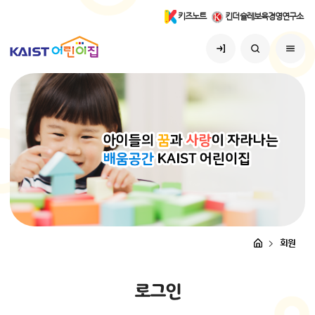
키즈노트
킨더슐레보육경영연구소
회원
로
그
인