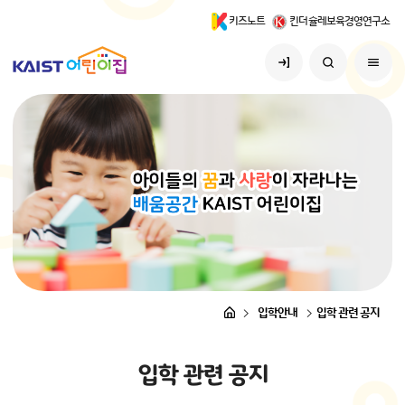
키즈노트
킨더슐레보육경영연구소
입학안내
입학 관련 공지
입
학
관
련
공
지