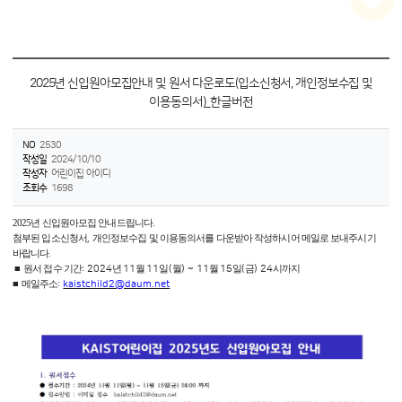
2025년 신입원아모집안내 및 원서 다운로도(입소신청서, 개인정보수집 및
이용동의서)_한글버전
NO
2530
작성일
2024/10/10
작성자
어린이집 아이디
조회수
1698
2025년 신입원아모집 안내드립니다.
첨부된 입소신청서
,
개인정보수집 및 이용동의서를 다운받아 작성하시어 메일로 보내주시기
바랍니다
.
■
원서 접수 기간
: 2024
년
11
월
11
일
(
월
) ~ 11
월
15
일
(
금
) 24
시까지
■
메일주소
:
kaistchild2@daum.net