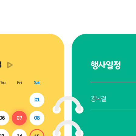
8
행사일정
Thu
Fri
Sat
광복절
01
06
07
08