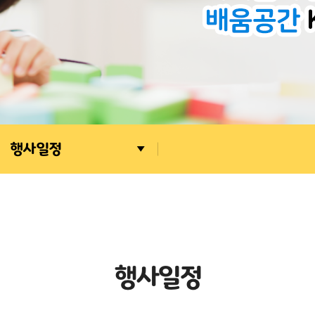
행사일정
행
사
일
정