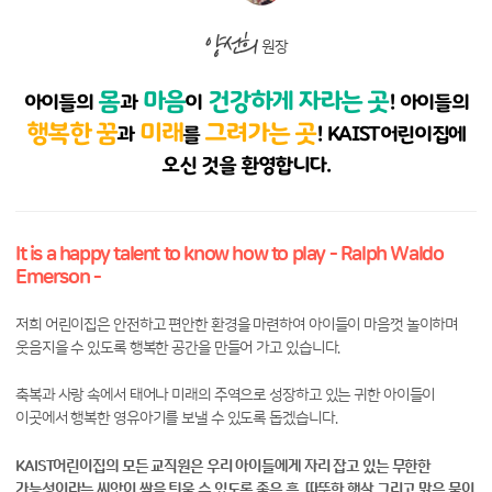
양선희
원장
몸
마음
건강하게 자라는 곳
아이들의
과
이
!
아이들의
행복한 꿈
미래
그려가는 곳
과
를
!
KAIST어린이집에
오신 것을 환영합니다.
It is a happy talent to know how to play
- Ralph Waldo
Emerson -
저희 어린이집은
안전하고 편안한 환경을 마련하여
아이들이 마음껏 놀이하며
웃음지을 수 있도록
행복한 공간을 만들어 가고 있습니다.
축복과 사랑 속에서 태어나
미래의 주역으로 성장하고 있는 귀한 아이들이
이곳에서 행복한 영유아기를 보낼 수 있도록 돕겠습니다.
KAIST어린이집의 모든 교직원은
우리 아이들에게 자리 잡고 있는 무한한
가능성이라는
씨앗이 싹을 틔울 수 있도록 좋은 흙, 따뜻한 햇살
그리고 맑은 물이