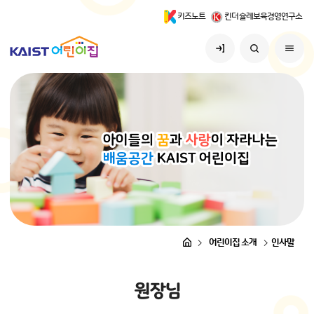
키즈노트
킨더슐레보육경영연구소
어린이집 소개
인사말
원
장
님