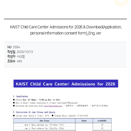
KAIST Child Care Center Admissions for 2026 & Download(Application,
personal information consent form)_Eng, ver
NO
3354
작성일
2025/10/13
작성자
시스템
조회수
493