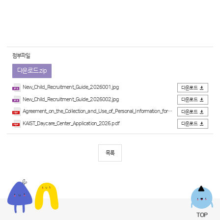
첨부파일
다운로드.zip
New_Child_Recruitment_Guide_2026001.jpg
다운로드
New_Child_Recruitment_Guide_2026002.jpg
다운로드
Agreement_on_the_Collection_and_Use_of_Personal_Information_for_Minors_2026.pdf
다운로드
KAIST_Daycare_Center_Application_2026.pdf
다운로드
목록
TOP