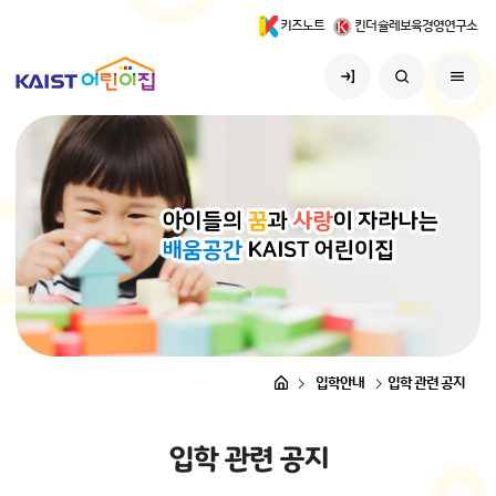
키즈노트
킨더슐레보육경영연구소
입학안내
입학 관련 공지
입
학
관
련
공
지