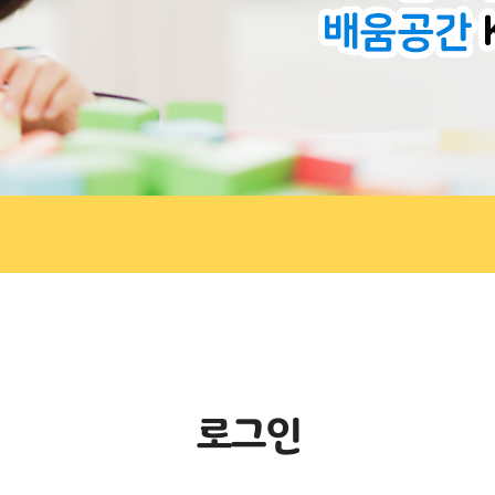
로
그
인